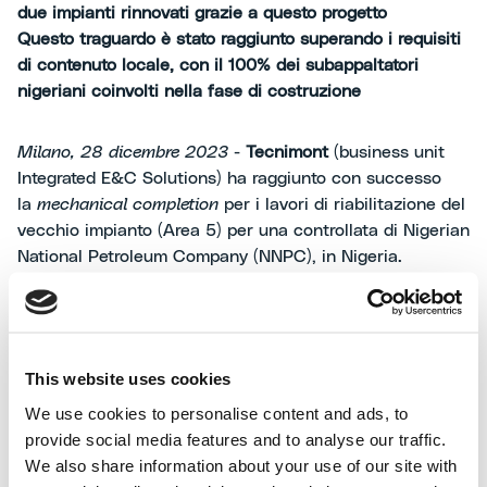
due impianti rinnovati grazie a questo progetto
Questo traguardo è stato raggiunto superando i requisiti
di contenuto locale, con il 100% dei subappaltatori
nigeriani coinvolti nella fase di costruzione
Milano, 28 dicembre 2023
-
Tecnimont
(business unit
Integrated E&C Solutions) ha raggiunto con successo
la
mechanical completion
per i lavori di riabilitazione del
vecchio impianto (Area 5) per una controllata di Nigerian
National Petroleum Company (NNPC), in Nigeria.
I lavori di riabilitazione, aggiudicati nell'aprile 2021 per
un valore complessivo di 1,5 miliardi di dollari, prevedono
attività di ingegneria,
procurement
e costruzione (EPC)
This website uses cookies
con l'obiettivo di riportare la capacità produttiva del
We use cookies to personalise content and ads, to
complesso di Port Harcourt almeno al 90%.
provide social media features and to analyse our traffic.
We also share information about your use of our site with
Alessandro Bernini, Amministratore Delegato del Gruppo