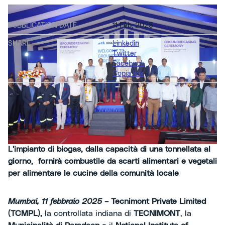
PUBBLICATION DATE
11 Feb, 2025
SHARE
Linkedin
Twitter
Facebook
Copia link
L'impianto di biogas, dalla capacità di una tonnellata al
giorno, fornirà combustile da scarti alimentari e vegetali
per alimentare le cucine della comunità locale
Mumbai, 11 febbraio 2025
– Tecnimont Private Limited
(TCMPL),
la controllata indiana di
TECNIMONT
, la