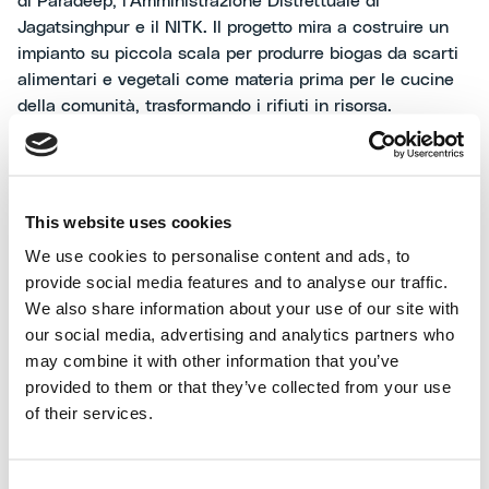
di Paradeep, l'Amministrazione Distrettuale di
Jagatsinghpur e il NITK. Il progetto mira a costruire un
impianto su piccola scala per produrre biogas da scarti
alimentari e vegetali come materia prima per le cucine
della comunità, trasformando i rifiuti in risorsa.
L'impianto è atteso essere operativo entro i prossimi 12
mesi per servire le comunità locali.
Nel corso dell’evento,
Milind Baride
, Vicepresidente
This website uses cookies
India del gruppo MAIRE, ha dichiarato: “L’impianto
We use cookies to personalise content and ads, to
rappresenta il forte impegno del gruppo MAIRE per la
provide social media features and to analyse our traffic.
circolarità, la responsabilità sociale d’impresa e la
We also share information about your use of our site with
sostenibilità economica nelle comunità che serve.
our social media, advertising and analytics partners who
Sottolinea il duplice obiettivo di TCMPL di tutela
may combine it with other information that you’ve
ambientale e empowerment sociale, offrendo un
provided to them or that they’ve collected from your use
modello scalabile per progetti di energia rinnovabile in
of their services.
futuro”.