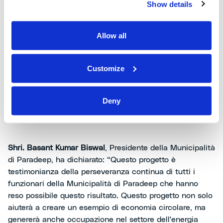
Shri. Sampad Chandra Swain
, Ministro per l‘Industria, lo
Show details
Sviluppo delle Competenze e l'Istruzione Tecnica del
Governo di Odisha, ha dichiarato: “L'impianto di biogas
Allow all
proposto riciclerà i rifiuti alimentari municipali e ridurrà
il volume delle discariche. I rifiuti segregati dalla
giurisdizione municipale saranno raccolti e trattati in
Customize
questo impianto dalla capacità di una tonnellata per
ottenere come prodotto finale il biogas compresso che
sarà utilizzato come combustibile e fornito alla cucina
Deny
comunitaria, promuovendo un ecosistema energetico
sostenibile”.
Shri. Basant Kumar Biswal
, Presidente della Municipalità
di Paradeep, ha dichiarato: “Questo progetto è
testimonianza della perseveranza continua di tutti i
funzionari della Municipalità di Paradeep che hanno
reso possibile questo risultato. Questo progetto non solo
aiuterà a creare un esempio di economia circolare, ma
genererà anche occupazione nel settore dell'energia